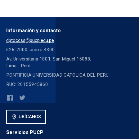
Información y contacto
dptoccss@pucp.edu.pe
626-2000, anexo 4300
Av. Universitaria 1801, San Miguel 15088,
Lima - Perú
PONTIFICIA UNIVERSIDAD CATOLICA DEL PERU
RUC: 20155945860
location_on
UBÍCANOS
Servicios PUCP