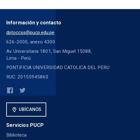
Información y contacto
dptoccss@pucp.edu.pe
626-2000, anexo 4300
Av. Universitaria 1801, San Miguel 15088,
Lima - Perú
PONTIFICIA UNIVERSIDAD CATOLICA DEL PERU
RUC: 20155945860
location_on
UBÍCANOS
Servicios PUCP
Biblioteca