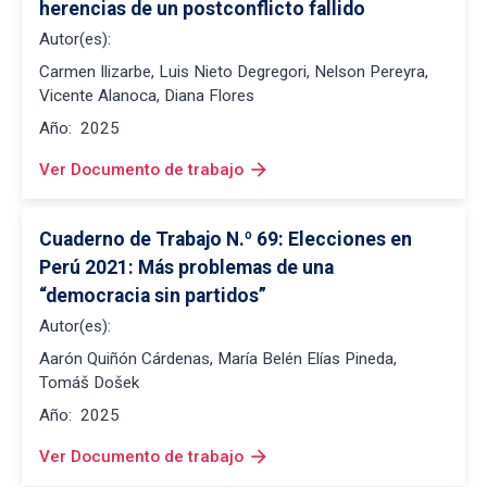
herencias de un postconflicto fallido
Autor(es):
Carmen Ilizarbe, Luis Nieto Degregori, Nelson Pereyra,
Vicente Alanoca, Diana Flores
Año:
2025
arrow_forward
Ver Documento de trabajo
Cuaderno de Trabajo N.º 69: Elecciones en 
Perú 2021: Más problemas de una 
“democracia sin partidos”
Autor(es):
Aarón Quiñón Cárdenas, María Belén Elías Pineda,
Tomáš Došek
Año:
2025
arrow_forward
Ver Documento de trabajo