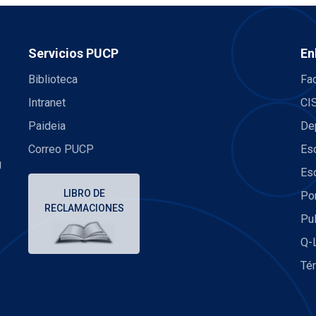
Servicios PUCP
En
Biblioteca
Fac
Intranet
CI
Paideia
De
Correo PUCP
Es
U
Es
LIBRO DE
Po
RECLAMACIONES
Pu
Q-
Té