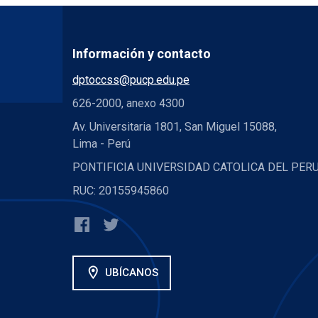
Información y contacto
dptoccss@pucp.edu.pe
626-2000, anexo 4300
Av. Universitaria 1801, San Miguel 15088,
Lima - Perú
PONTIFICIA UNIVERSIDAD CATOLICA DEL PER
RUC: 20155945860
location_on
UBÍCANOS