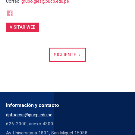
Correo:
grupo.gies@pucp.edu.pe
VISITAR WEB
SIGUIENTE
Información y contacto
dptoccss@pucp.edu.pe
626-2000, anexo 4300
Av. Universitaria 1801, San Miguel 15088,