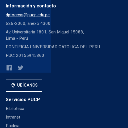
Información y contacto
dptoccss@pucp.edu.pe
626-2000, anexo 4300
Av. Universitaria 1801, San Miguel 15088,
Lima - Perú
PONTIFICIA UNIVERSIDAD CATOLICA DEL PERU
RUC: 20155945860
location_on
UBÍCANOS
Servicios PUCP
Biblioteca
Intranet
Paideia