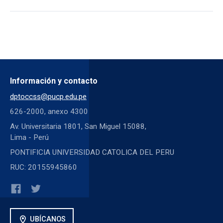
Información y contacto
dptoccss@pucp.edu.pe
626-2000, anexo 4300
Av. Universitaria 1801, San Miguel 15088,
Lima - Perú
PONTIFICIA UNIVERSIDAD CATOLICA DEL PERU
RUC: 20155945860
location_on
UBÍCANOS