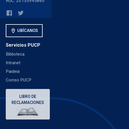
RUC: 20155945860
location_on
UBÍCANOS
Servicios PUCP
Biblioteca
Intranet
Paideia
Correo PUCP
LIBRO DE
RECLAMACIONES