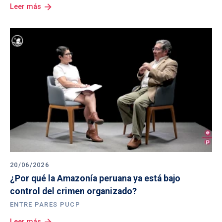
arrow_forward
Leer más
20/06/2026
¿Por qué la Amazonía peruana ya está bajo 
control del crimen organizado?
ENTRE PARES PUCP
arrow_forward
Leer más