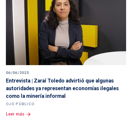
06/06/2025
Entrevista | Zaraí Toledo advirtió que algunas 
autoridades ya representan economías ilegales 
como la minería informal
OJO PÚBLICO
arrow_forward
Leer más