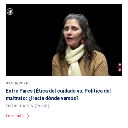
01/04/2026
Entre Pares | Ética del cuidado vs. Política del 
maltrato: ¿Hacia dónde vamos? 
ENTRE PARES (PUCP)
arrow_forward
Leer más