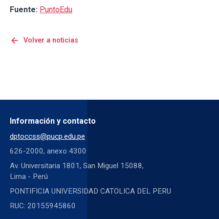
Fuente:
PuntoEdu
arrow_back
Volver a noticias
Información y contacto
dptoccss@pucp.edu.pe
626-2000, anexo 4300
Av. Universitaria 1801, San Miguel 15088,
Lima - Perú
PONTIFICIA UNIVERSIDAD CATOLICA DEL PERU
RUC: 20155945860