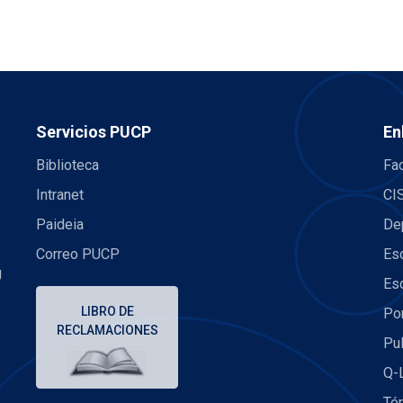
Servicios PUCP
En
Biblioteca
Fac
Intranet
CI
Paideia
De
Correo PUCP
Es
U
Es
LIBRO DE
Po
RECLAMACIONES
Pu
Q-
Té