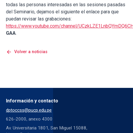
todas las personas interesadas en las sesiones pasadas
del Seminario, dejamos el siguiente el enlace para que
puedan revisar las grabaciones:
https://www.youtube.com/channel/UCzkLZE1LnbQYmDQ6
GAA
.
arrow_back
Volver a noticias
Información y contacto
dptoccss@pucp.edu.pe
626-2000, anexo 4300
Av. Universitaria 1801, San Miguel 15088,