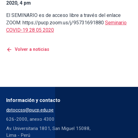
2020, 4 pm
El SEMINARIO es de acceso libre a través del enlace
ZOOM: https://pucp.zoom.us/j/95731691880
Seminario
COVID-19 28 05 2020
arrow_back
Volver a noticias
Información y contacto
dptoccss@pucp.edu.pe
626-2000, anexo 4300
Av. Universitaria 1801, San Miguel 15088,
Lima - Perú