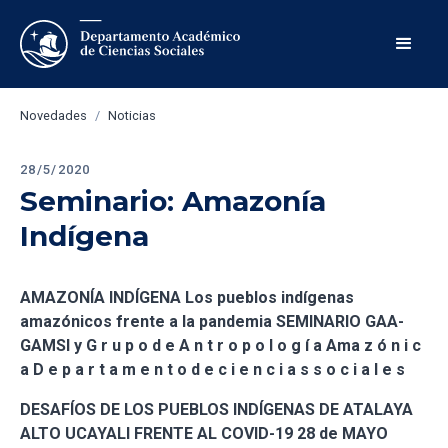
Novedades
/
Noticias
28/5/2020
Seminario: Amazonía 
Indígena
AMAZONÍA INDÍGENA
Los pueblos indígenas
amazónicos frente a la pandemia
SEMINARIO GAA-
GAMSI
y
G r u p o d e A n t r o p o l o g í a Ama z ó n i c
a
D e p a r t a m e n t o d e c i e n c i a s s o c i a l e s
DESAFÍOS DE LOS PUEBLOS INDÍGENAS DE ATALAYA
ALTO UCAYALI FRENTE AL COVID-19
28 de MAYO