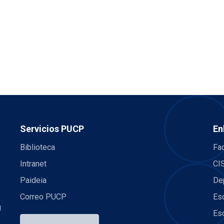
Servicios PUCP
En
Biblioteca
Fac
Intranet
CI
Paideia
De
Correo PUCP
Es
U
Es