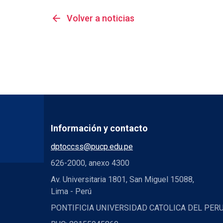
arrow_back
Volver a noticias
Información y contacto
dptoccss@pucp.edu.pe
626-2000, anexo 4300
Av. Universitaria 1801, San Miguel 15088,
Lima - Perú
PONTIFICIA UNIVERSIDAD CATOLICA DEL PER