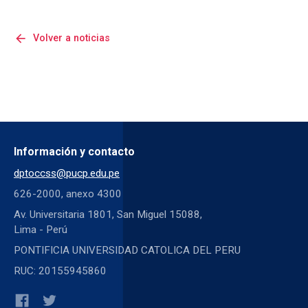
arrow_back
Volver a noticias
Información y contacto
dptoccss@pucp.edu.pe
626-2000, anexo 4300
Av. Universitaria 1801, San Miguel 15088,
Lima - Perú
PONTIFICIA UNIVERSIDAD CATOLICA DEL PERU
RUC: 20155945860