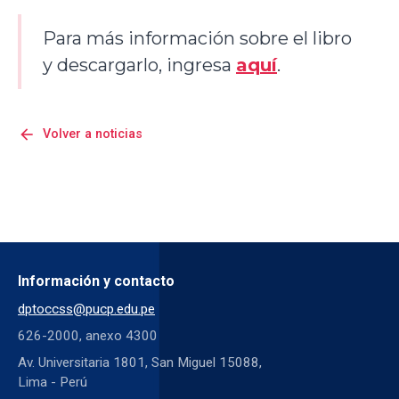
Para más información sobre el libro
y descargarlo, ingresa
aquí
.
arrow_back
Volver a noticias
Información y contacto
dptoccss@pucp.edu.pe
626-2000, anexo 4300
Av. Universitaria 1801, San Miguel 15088,
Lima - Perú