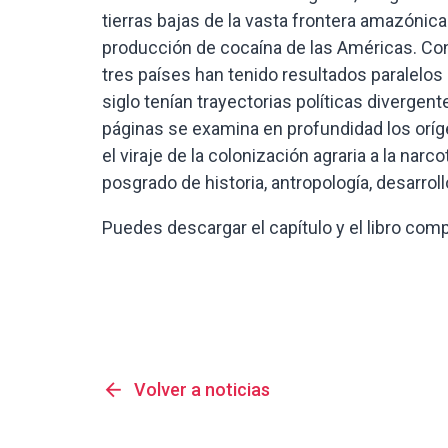
tierras bajas de la vasta frontera amazóni
producción de cocaína de las Américas. Con
tres países han tenido resultados paralelos
siglo tenían trayectorias políticas divergen
páginas se examina en profundidad los oríge
el viraje de la colonización agraria a la na
posgrado de historia, antropología, desarro
Puedes descargar el capítulo y el libro com
arrow_back
Volver a noticias