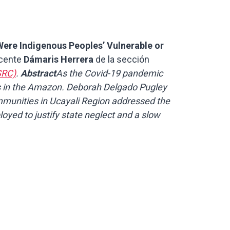
Were Indigenous Peoples’ Vulnerable or
ocente
Dámaris Herrera
de la sección
SRC)
.
Abstract
As the Covid-19 pandemic
es in the Amazon. Deborah Delgado Pugley
munities in Ucayali Region addressed the
oyed to justify state neglect and a slow