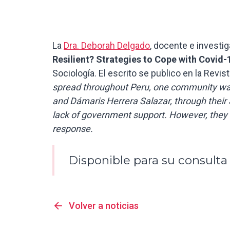
La
Dra. Deborah Delgado
, docente e investig
Resilient? Strategies to Cope with Covid-
Sociología. El escrito se publico en la Revis
spread throughout Peru, one community was 
and Dámaris Herrera Salazar, through thei
lack of government support. However, they a
response.
Disponible para su consulta 
arrow_back
Volver a noticias