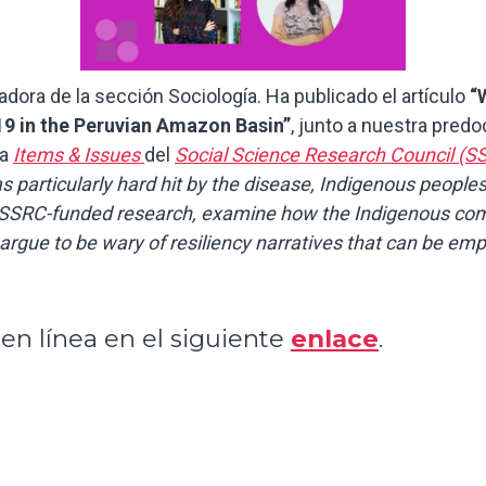
adora de la sección Sociología. Ha publicado el artículo
“
19 in the Peruvian Amazon Basin”
, junto a nuestra pred
ta
Items & Issues
del
Social Science Research Council (S
particularly hard hit by the disease, Indigenous peopl
r SSRC-funded research, examine how the Indigenous com
rgue to be wary of resiliency narratives that can be empl
en línea en el siguiente
enlace
.