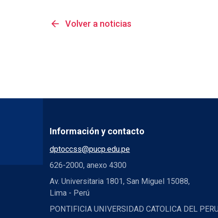
arrow_back
Volver a noticias
Información y contacto
dptoccss@pucp.edu.pe
626-2000, anexo 4300
Av. Universitaria 1801, San Miguel 15088,
Lima - Perú
PONTIFICIA UNIVERSIDAD CATOLICA DEL PER