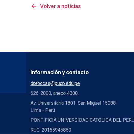
arrow_back
Volver a noticias
Información y contacto
dptoccss@pucp.edu.pe
626-2000, anexo 4300
Av. Universitaria 1801, San Miguel 15088,
Lima - Perú
PONTIFICIA UNIVERSIDAD CATOLICA DEL PER
RUC: 20155945860