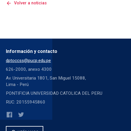
arrow_back
Volver a noticias
Información y contacto
dptoccss@pucp.edu.pe
626-2000, anexo 4300
Av. Universitaria 1801, San Miguel 15088,
Lima - Perú
PONTIFICIA UNIVERSIDAD CATOLICA DEL PERU
RUC: 20155945860