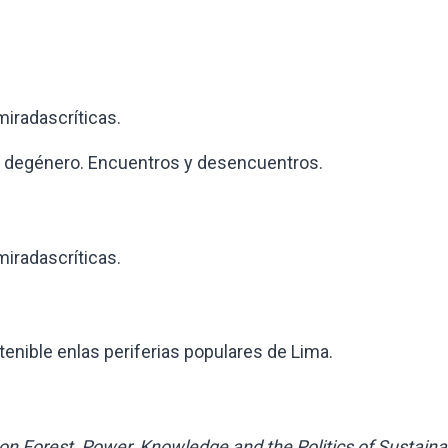
radascríticas.
 degénero. Encuentros y desencuentros.
radascríticas.
ible enlas periferias populares de Lima.
 Forest, Power, Knowledge and the Politics of Sustainabi