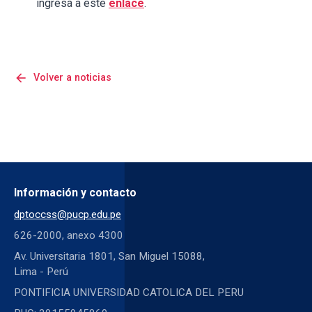
ingresa a este
enlace
.
arrow_back
Volver a noticias
Información y contacto
dptoccss@pucp.edu.pe
626-2000, anexo 4300
Av. Universitaria 1801, San Miguel 15088,
Lima - Perú
PONTIFICIA UNIVERSIDAD CATOLICA DEL PERU