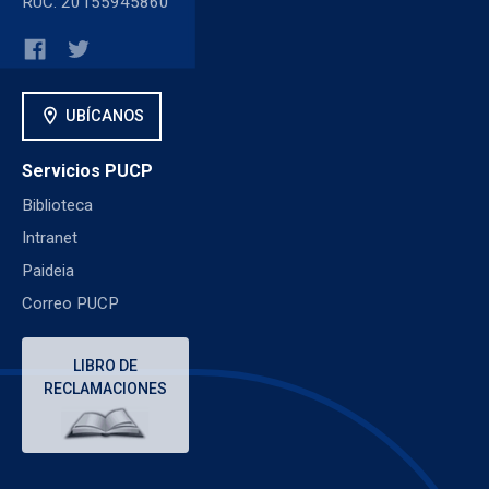
RUC: 20155945860
location_on
UBÍCANOS
Servicios PUCP
Biblioteca
Intranet
Paideia
Correo PUCP
LIBRO DE
RECLAMACIONES