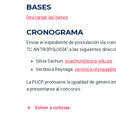
BASES
Descargar las bases
CRONOGRAMA
Enviar el expediente de postulación vía corr
TC ANTROPOLOGÍA” a las siguientes direcc
Silvia Sachun:
ssachun@pucp.edu.pe
Verónica Reynaga:
veronica.reynaga@
La PUCP promueve la igualdad de género en 
a presentarse al concurso.
arrow_back
Volver a noticias