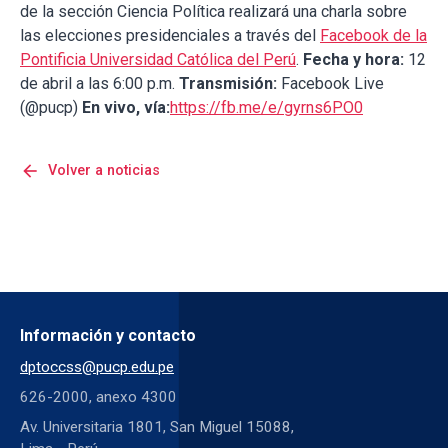
de la sección Ciencia Política realizará una charla sobre
las elecciones presidenciales a través del
Facebook de la
Pontificia Universidad Católica del Perú
.
Fecha y hora:
12
de abril a las 6:00 p.m.
Transmisión:
Facebook Live
(@pucp)
En vivo, vía:
https://fb.me/e/gyrns6PO0
arrow_back
Volver a noticias
Información y contacto
dptoccss@pucp.edu.pe
626-2000, anexo 4300
Av. Universitaria 1801, San Miguel 15088,