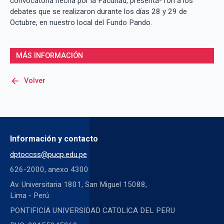
convocatoria hecha por la Facultad, presenta- ron a los
debates que se realizaron durante los días 28 y 29 de
Octubre, en nuestro local del Fundo Pando.
MÁS INFORMACIÓN
arrow_back
Volver
Información y contacto
dptoccss@pucp.edu.pe
626-2000, anexo 4300
Av. Universitaria 1801, San Miguel 15088,
Lima - Perú
PONTIFICIA UNIVERSIDAD CATOLICA DEL PERU