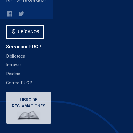
RUC: 20155945860
location_on
UBÍCANOS
Servicios PUCP
Biblioteca
Intranet
Paideia
Correo PUCP
LIBRO DE
RECLAMACIONES