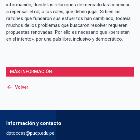
información, donde las relaciones de mercado las conminan
a repensar el rol, o los roles, que deben jugar. Si bien las
razones que fundaron sus esfuerzos han cambiado, todavía
muchos de los problemas que buscaron resolver requieren
propuestas renovadas. Por ello es necesario que «persistan
en el intento», por una país libre, inclusivo y democrático.
MÁS INFORMACIÓN
arrow_back
Volver
Información y contacto
dptoccss@pucp.edu.pe