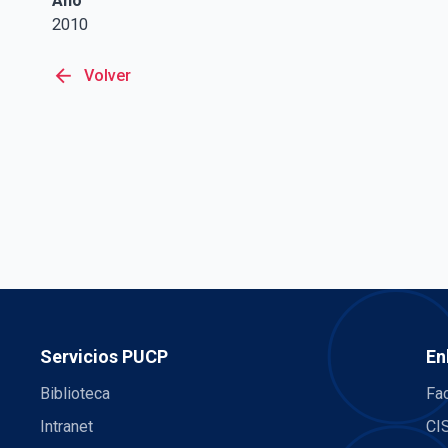
Año
2010
arrow_back
Volver
Servicios PUCP
En
Biblioteca
Fac
Intranet
CI