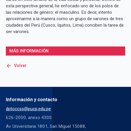
esta perspectiva general, he enfocado uno de los polos de
las relaciones de género: el masculino. Es decir, intento
aproximarme a la manera como un grupo de varones de tres
ciudades del Perú (Cusco, Iquitos, Lima) conciben la tarea de
ser varones.
MÁS INFORMACIÓN
arrow_back
Volver
Información y contacto
dptoccss@pucp.edu.pe
626-2000, anexo 4300
Av. Universitaria 1801, San Miguel 15088,