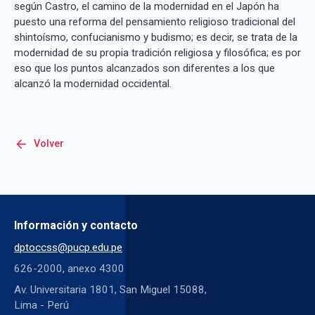
según Castro, el camino de la modernidad en el Japón ha
puesto una reforma del pensamiento religioso tradicional del
shintoísmo, confucianismo y budismo; es decir, se trata de la
modernidad de su propia tradición religiosa y filosófica; es por
eso que los puntos alcanzados son diferentes a los que
alcanzó la modernidad occidental.
arrow_back
Volver
Información y contacto
dptoccss@pucp.edu.pe
626-2000, anexo 4300
Av. Universitaria 1801, San Miguel 15088,
Lima - Perú