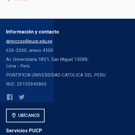
Información y contacto
dptoccss@pucp.edu.pe
626-2000, anexo 4300
Av. Universitaria 1801, San Miguel 15088,
Lima - Perú
PONTIFICIA UNIVERSIDAD CATOLICA DEL PERU
RUC: 20155945860
location_on
UBÍCANOS
Servicios PUCP