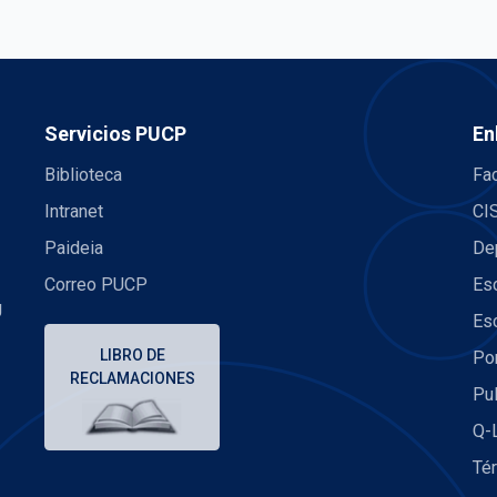
Servicios PUCP
En
Biblioteca
Fac
Intranet
CI
Paideia
De
Correo PUCP
Es
U
Es
LIBRO DE
Po
RECLAMACIONES
Pu
Q-
Té