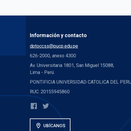
Información y contacto
dptoccss@pucp.edu.pe
626-2000, anexo 4300
Av. Universitaria 1801, San Miguel 15088,
Lima - Perú
PONTIFICIA UNIVERSIDAD CATOLICA DEL PER
RUC: 20155945860
location_on
UBÍCANOS