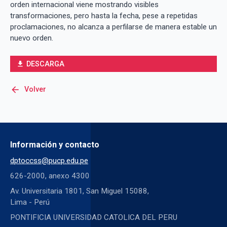
orden internacional viene mostrando visibles
transformaciones, pero hasta la fecha, pese a repetidas
proclamaciones, no alcanza a perfilarse de manera estable un
nuevo orden.
DESCARGA
file_download
arrow_back
Volver
Información y contacto
dptoccss@pucp.edu.pe
626-2000, anexo 4300
Av. Universitaria 1801, San Miguel 15088,
Lima - Perú
PONTIFICIA UNIVERSIDAD CATOLICA DEL PERU