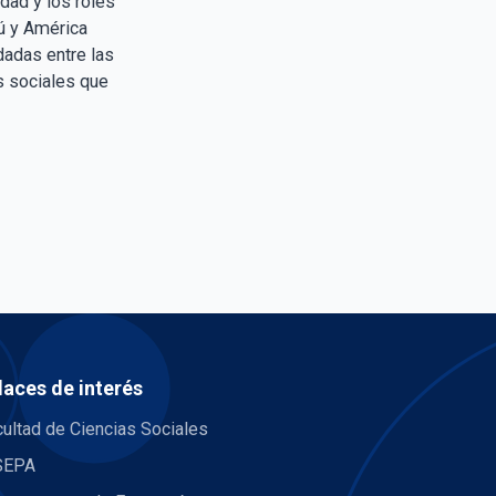
dad y los roles
ú y América
ndadas entre las
s sociales que
laces de interés
ultad de Ciencias Sociales
SEPA