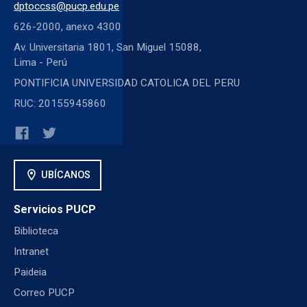
dptoccss@pucp.edu.pe
626-2000, anexo 4300
Av. Universitaria 1801, San Miguel 15088,
Lima - Perú
PONTIFICIA UNIVERSIDAD CATOLICA DEL PERU
RUC: 20155945860
location_on
UBÍCANOS
Servicios PUCP
Biblioteca
Intranet
Paideia
Correo PUCP