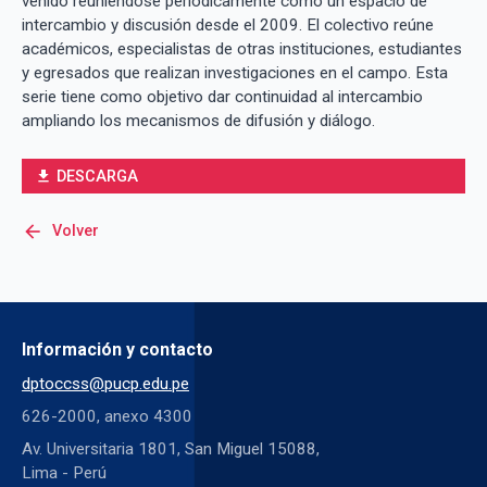
venido reuniéndose periódicamente como un espacio de
intercambio y discusión desde el 2009. El colectivo reúne
académicos, especialistas de otras instituciones, estudiantes
y egresados que realizan investigaciones en el campo. Esta
serie tiene como objetivo dar continuidad al intercambio
ampliando los mecanismos de difusión y diálogo.
DESCARGA
file_download
arrow_back
Volver
Información y contacto
dptoccss@pucp.edu.pe
626-2000, anexo 4300
Av. Universitaria 1801, San Miguel 15088,
Lima - Perú