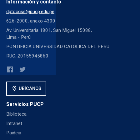
Información y contacto
dptoccss@pucp.edu.pe
626-2000, anexo 4300
Av. Universitaria 1801, San Miguel 15088,
Lima - Perú
PONTIFICIA UNIVERSIDAD CATOLICA DEL PERU
RUC: 20155945860
location_on
UBÍCANOS
Servicios PUCP
Biblioteca
Intranet
Paideia